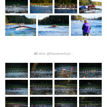
📸 door @Hasseverkuyl ↓