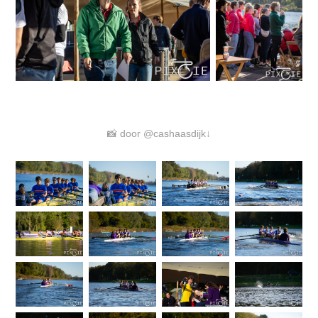
📸 door @cashaasdijk↓