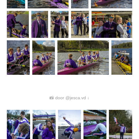
📸 door @jesca.vd ↓